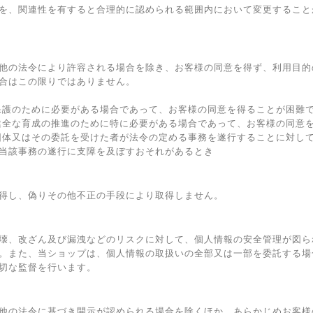
を、関連性を有すると合理的に認められる範囲内において変更すること
他の法令により許容される場合を除き、お客様の同意を得ず、利用目的
合はこの限りではありません。
保護のために必要がある場合であって、お客様の同意を得ることが困難
健全な育成の推進のために特に必要がある場合であって、お客様の同意
団体又はその委託を受けた者が法令の定める事務を遂行することに対し
当該事務の遂行に支障を及ぼすおそれがあるとき
得し、偽りその他不正の手段により取得しません。
壊、改ざん及び漏洩などのリスクに対して、個人情報の安全管理が図ら
。また、当ショップは、個人情報の取扱いの全部又は一部を委託する場
切な監督を行います。
他の法令に基づき開示が認められる場合を除くほか、あらかじめお客様