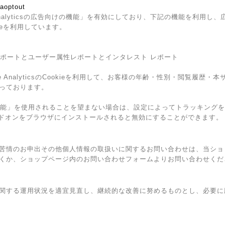
gaoptout
Analyticsの広告向けの機能」を有効にしており、下記の機能を利用し、広告
kieを利用しています。
ザー属性レポートとユーザー属性レポートとインタレスト レポート
e AnalyticsのCookieを利用して、お客様の年齢・性別・閲覧履歴
っております。
広告向けの機能」を使用されることを望まない場合は、設定によってトラッキン
トアウト アドオンをブラウザにインストールされると無効にすることができます。
苦情のお申出その他個人情報の取扱いに関するお問い合わせは、当ショ
くか、ショップページ内のお問い合わせフォームよりお問い合わせくだ
関する運用状況を適宜見直し、継続的な改善に努めるものとし、必要に