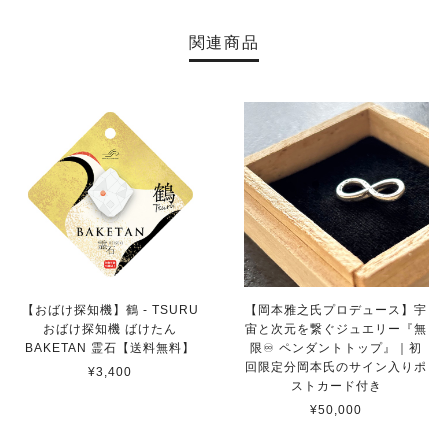
関連商品
【おばけ探知機】鶴 - TSURU
【岡本雅之氏プロデュース】宇
おばけ探知機 ばけたん
宙と次元を繋ぐジュエリー『無
BAKETAN 霊石【送料無料】
限♾️ ペンダントトップ』｜初
回限定分岡本氏のサイン入りポ
¥3,400
ストカード付き
¥50,000