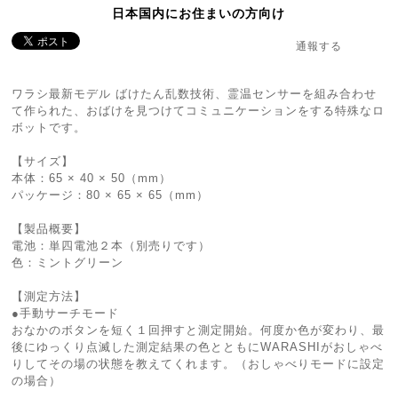
日本国内にお住まいの方向け
通報する
ワラシ最新モデル ばけたん乱数技術、霊温センサーを組み合わせ
て作られた、おばけを見つけてコミュニケーションをする特殊なロ
ボットです。
【サイズ】
本体：65 × 40 × 50（mm）
パッケージ：80 × 65 × 65（mm）
【製品概要】
電池：単四電池２本（別売りです）
色：ミントグリーン
【測定方法】
●手動サーチモード
おなかのボタンを短く１回押すと測定開始。何度か色が変わり、最
後にゆっくり点滅した測定結果の色とともにWARASHIがおしゃべ
りしてその場の状態を教えてくれます。（おしゃべりモードに設定
の場合）