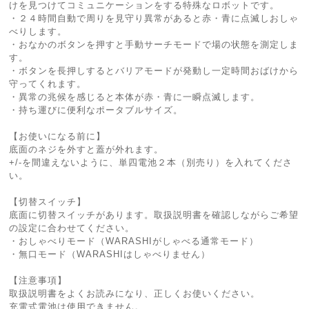
けを見つけてコミュニケーションをする特殊なロボットです。
・２４時間自動で周りを見守り異常があると赤・青に点滅しおしゃ
べりします。
・おなかのボタンを押すと手動サーチモードで場の状態を測定しま
す。
・ボタンを長押しするとバリアモードが発動し一定時間おばけから
守ってくれます。
・異常の兆候を感じると本体が赤・青に一瞬点滅します。
・持ち運びに便利なポータブルサイズ。
【お使いになる前に】
底面のネジを外すと蓋が外れます。
+/-を間違えないように、単四電池２本（別売り）を入れてくださ
い。
【切替スイッチ】
底面に切替スイッチがあります。取扱説明書を確認しながらご希望
の設定に合わせてください。
・おしゃべりモード（WARASHIがしゃべる通常モード）
・無口モード（WARASHIはしゃべりません）
【注意事項】
取扱説明書をよくお読みになり、正しくお使いください。
充電式電池は使用できません。