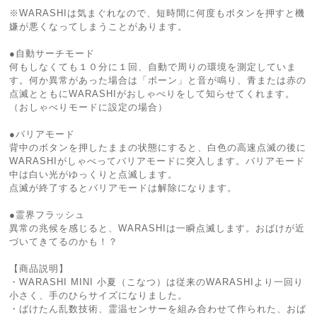
※WARASHIは気まぐれなので、短時間に何度もボタンを押すと機
嫌が悪くなってしまうことがあります。
●自動サーチモード
何もしなくても１０分に１回、自動で周りの環境を測定していま
す。何か異常があった場合は「ボーン」と音が鳴り、青または赤の
点滅とともにWARASHIがおしゃべりをして知らせてくれます。
（おしゃべりモードに設定の場合）
●バリアモード
背中のボタンを押したままの状態にすると、白色の高速点滅の後に
WARASHIがしゃべってバリアモードに突入します。バリアモード
中は白い光がゆっくりと点滅します。
点滅が終了するとバリアモードは解除になります。
●霊界フラッシュ
異常の兆候を感じると、WARASHIは一瞬点滅します。おばけが近
づいてきてるのかも！？
【商品説明】
・WARASHI MINI 小夏（こなつ）は従来のWARASHIより一回り
小さく、手のひらサイズになりました。
・ばけたん乱数技術、霊温センサーを組み合わせて作られた、おば