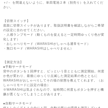
＋/－ を間違えないように、単四電池２本（別売り）を入れてくだ
さい。
【切替スイッチ】
底面に切替スイッチがあります。取扱説明書を確認しながらご希望
の設定に合わせてください。
・人感ランプモード（動くものを捉えると一定時間ゆっくり色が変
化します）
・おしゃべりモード（WARASHIがしゃべる通常モード）
・無口モード（WARASHIはしゃべりません）
【測定方法】
●手動サーチモード
背中のボタンを１回押すと、ピッという音とともに測定開始。何度
か色が変わり、最後にゆっくり点滅した測定結果の色とともに
WARASHIがおしゃべりしてその場の状態を教えてくれます。（お
しゃべりモードに設定の場合）
※WARASHIは気まぐれなので、短時間に何度もボタンを押すと機
嫌が悪くなってしまうことがあります。
●自動サーチモード
何もしなくても１０分に１回、自動で周りの環境を測定していま