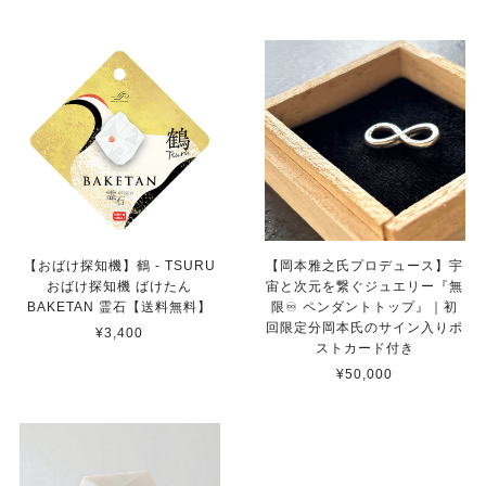
【おばけ探知機】鶴 - TSURU
【岡本雅之氏プロデュース】宇
おばけ探知機 ばけたん
宙と次元を繋ぐジュエリー『無
BAKETAN 霊石【送料無料】
限♾️ ペンダントトップ』｜初
回限定分岡本氏のサイン入りポ
¥3,400
ストカード付き
¥50,000