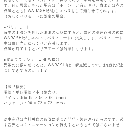
す。何か異常があった場合は「ボーン」と音が鳴り、青または赤の
点滅とともにWARASHIがおしゃべりをして知らせてくれます。
（おしゃべりモードに設定の場合）
●バリアモード
背中のボタンを押したままの状態にすると、白色の高速点滅の後に
WARASHIがしゃべってバリアモードに突入します。バリアモード
中は白い光がゆっくりと点滅します。
点滅が終了するとバリアモードは解除になります。
●霊界フラッシュ ←NEW機能
異常の兆候を感じると、WARASHIは一瞬点滅します。おばけが近
づいてきてるのかも！？
【製品概要】
電池：単四電池２本（別売り）
サイズ：本体 85 × 50 × 60（mm）
パッケージ：90 × 72 × 72（mm）
※本商品は当社独自の仮説に基づき開発・製造されたものです。必
ず霊界とコミュニケーションが行えるというものではございませ