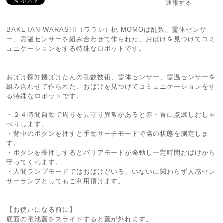
通報する
BAKETAN WARASHI（ワラシ）桃 MOMOは乱数、霊体センサ
ー、霊温センサーを組み合わせて作られた、おばけを見つけてコミ
ュニケーションをする特殊なロボットです。
おばけ探知機ばけたんの乱数技術、霊体センサー、霊温センサーを
組み合わせて作られた、おばけを見つけてコミュニケーションをす
る特殊なロボットです。
・２４時間自動で周りを見守り異常があると赤・青に点滅しおしゃ
べりします。
・背中のボタンを押すと手動サーチモードで場の状態を測定しま
す。
・ボタンを長押しするとバリアモードが発動し一定時間おばけから
守ってくれます。
・人間ランプモードではおばけがいる、いないに関わらず人感セン
サーランプとしてもご利用頂けます。
【お使いになる前に】
底面の電池蓋をスライドすると蓋が外れます。